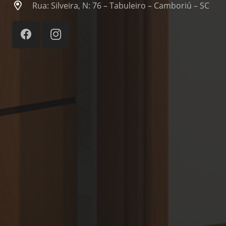
Rua: Silveira, N: 76 – Tabuleiro – Camboriú – SC