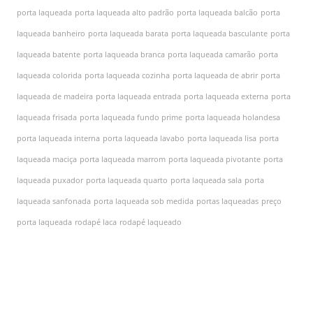
porta laqueada
porta laqueada alto padrão
porta laqueada balcão
porta
laqueada banheiro
porta laqueada barata
porta laqueada basculante
porta
laqueada batente
porta laqueada branca
porta laqueada camarão
porta
laqueada colorida
porta laqueada cozinha
porta laqueada de abrir
porta
laqueada de madeira
porta laqueada entrada
porta laqueada externa
porta
laqueada frisada
porta laqueada fundo prime
porta laqueada holandesa
porta laqueada interna
porta laqueada lavabo
porta laqueada lisa
porta
laqueada maciça
porta laqueada marrom
porta laqueada pivotante
porta
laqueada puxador
porta laqueada quarto
porta laqueada sala
porta
laqueada sanfonada
porta laqueada sob medida
portas laqueadas
preço
porta laqueada
rodapé laca
rodapé laqueado