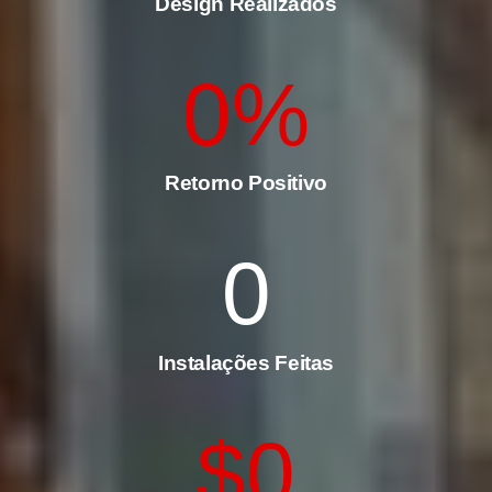
Design Realizados
0
%
Retorno Positivo
0
Instalações Feitas
$
0