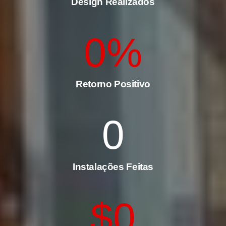
Design Realizados
0
%
Retorno Positivo
0
Instalações Feitas
$
0