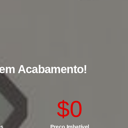
o em Acabamento!
$
0
as
Preço Imbatível