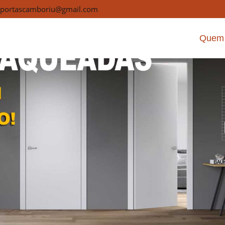
Porta Laqueada Porto Belo
portascamboriu@gmail.com
Inicio
Quem