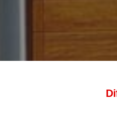
Di
Camboriú Portas