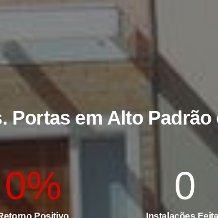
s
. Portas em Alto Padrã
0
%
0
Retorno Positivo
Instalações Feit