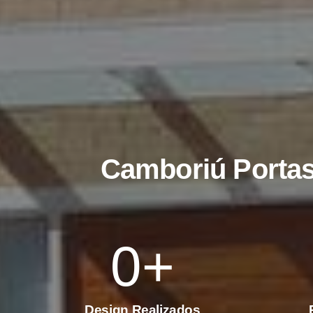
Camboriú Porta
0
+
Design Realizados