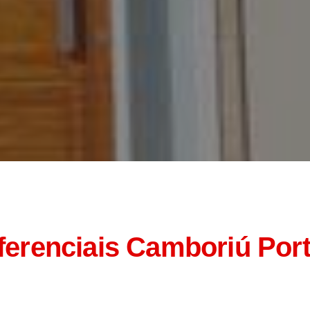
ferenciais
Camboriú Por
Novidades