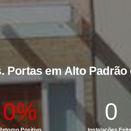
s
. Portas em Alto Padrã
0
%
0
Retorno Positivo
Instalações Feit