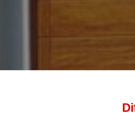
Di
Camboriú Portas