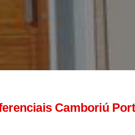
ferenciais
Camboriú Por
Novidades