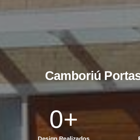
Camboriú Porta
0
+
Design Realizados