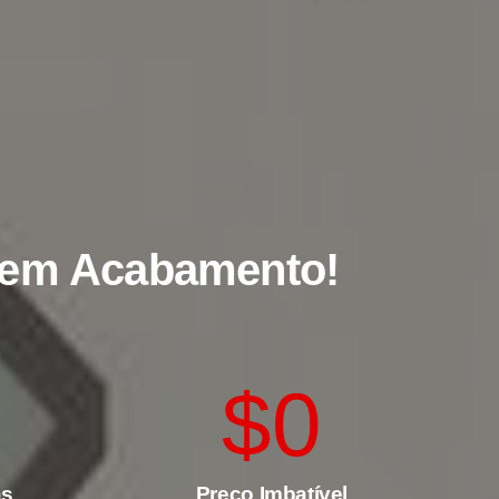
o em Acabamento!
$
0
as
Preço Imbatível