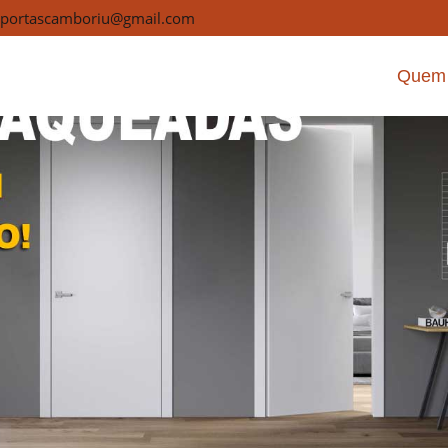
Porta Laqueada Porto Belo
portascamboriu@gmail.com
Inicio
Quem